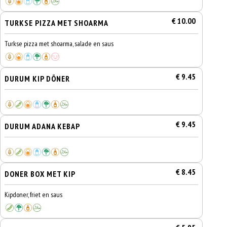
€ 10.00
TURKSE PIZZA MET SHOARMA
Turkse pizza met shoarma, salade en saus
€ 9.45
DURUM KIP DÖNER
€ 9.45
DURUM ADANA KEBAP
€ 8.45
DONER BOX MET KIP
Kipdoner, friet en saus