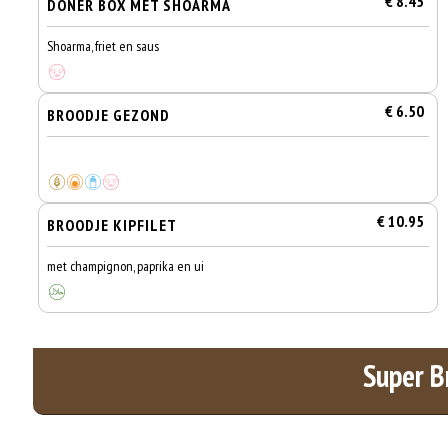
€ 8.45
DONER BOX MET SHOARMA
Shoarma, friet en saus
€ 6.50
BROODJE GEZOND
€ 10.95
BROODJE KIPFILET
met champignon, paprika en ui
Super B