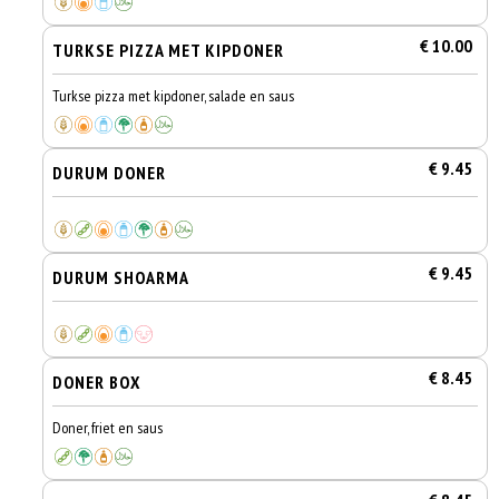
€ 10.00
TURKSE PIZZA MET KIPDONER
Turkse pizza met kipdoner, salade en saus
€ 9.45
DURUM DONER
€ 9.45
DURUM SHOARMA
€ 8.45
DONER BOX
Doner, friet en saus