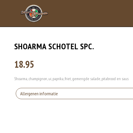
SHOARMA SCHOTEL SPC.
18.95
Shoarma, champignon, ui, paprika, friet, gemengde salade, pitabrood en saus
Allergenen informatie
Gluten is een eiwit dat van nature voorkomt in bepaalde granen. Voorbeelden
elasticiteit aan de producten die van het meel gemaakt worden. Hoe meer gl
Eieren worden verwerkt in heel veel producten. Kippeneieren zijn de meest ge