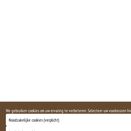
Zuivel past in een gezonde voeding. Koemelk-allergie is echter de meest voo
Dit product bevat varkensvlees
We gebruiken cookies om uw ervaring te verbeteren. Selecteer uw voorkeuren hi
Noodzakelijke cookies (verplicht)