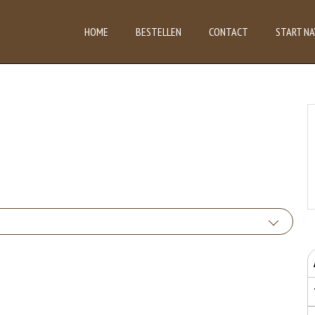
HOME
BESTELLEN
CONTACT
START NA
 van glutenhoudende granen zijn tarwe, kamut, spelt, gerst en rogge. Gluten geven
uten het meel bevat, des
bruikte soorten eieren. Kippenei-eiwit kan hierbij allergische reacties veroorzaken.