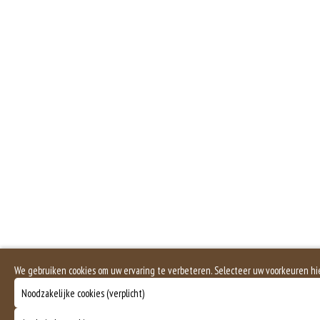
Zuivel past in een gezonde voeding. Koemelk-allergie is echter de meest voo
Sa
Selderij is een groente die deel uitmaakt van de schermbloemenfamilie. Allerg
Sal
Mosterd wordt onder andere gemaakt uit mosterdzaden. Mosterdzaad wordt v
Dit product is halal
We gebruiken cookies om uw ervaring te verbeteren. Selecteer uw voorkeuren hi
Noodzakelijke cookies (verplicht)