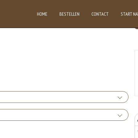
HOME
BESTELLEN
CONTACT
START NA
der salade
+€0.00
nder kaas
bruikte soorten eieren. Kippenei-eiwit kan hierbij allergische reacties veroorzaken.