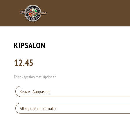
KIPSALON
12.45
Friet kapsalon met kipdoner
Keuze : Aanpassen
Zon
Allergenen informatie
Zo
Eieren worden verwerkt in heel veel producten. Kippeneieren zijn de meest ge