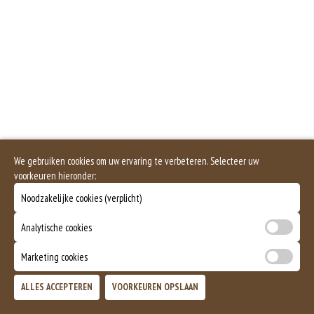
voorkomende voedselallergie.
Saus Apart
Mosterd wordt onder andere gemaakt uit mosterdzaden. Mosterdzaad wordt
veel gebruikt in smaakmakers en sauzen.
+€0.70
Salade apart
Dit product is halal
+€1.00
We gebruiken cookies om uw ervaring te verbeteren. Selecteer uw
voorkeuren hieronder:
Noodzakelijke cookies (verplicht)
Analytische cookies
Marketing cookies
ALLES ACCEPTEREN
VOORKEUREN OPSLAAN
TOEVOEGEN