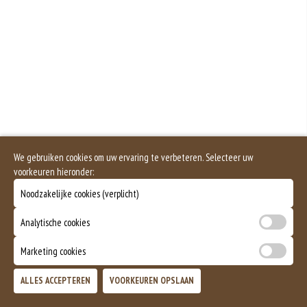
voorkomende voedselallergie.
Saus Apart
Selderij is een groente die deel uitmaakt van de schermbloemenfamilie.
Allergie voor selderij komt relatief veel voor bij mensen met voedselallergie.
+€0.70
Salade apart
Mosterd wordt onder andere gemaakt uit mosterdzaden. Mosterdzaad wordt
veel gebruikt in smaakmakers en sauzen.
+€1.00
Dit product is halal
We gebruiken cookies om uw ervaring te verbeteren. Selecteer uw
voorkeuren hieronder:
Noodzakelijke cookies (verplicht)
Analytische cookies
Marketing cookies
ALLES ACCEPTEREN
VOORKEUREN OPSLAAN
TOEVOEGEN