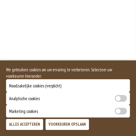
structuurverbeteraar, emulgator en als vulling.
+€0.40
Dit product bevat varkensvlees
Curry
+€0.40
Speciaal
+€0.50
We gebruiken cookies om uw ervaring te verbeteren. Selecteer uw
voorkeuren hieronder:
Noodzakelijke cookies (verplicht)
Analytische cookies
Marketing cookies
ALLES ACCEPTEREN
VOORKEUREN OPSLAAN
TOEVOEGEN