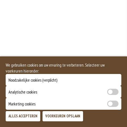
Salade apart
gebruikte soorten eieren. Kippenei-eiwit kan hierbij allergische reacties
veroorzaken.
+€1.00
Zuivel past in een gezonde voeding. Koemelk-allergie is echter de meest
voorkomende voedselallergie.
Saus apart
Dit product is halal
+€0.85
We gebruiken cookies om uw ervaring te verbeteren. Selecteer uw
voorkeuren hieronder:
Noodzakelijke cookies (verplicht)
Analytische cookies
Marketing cookies
ALLES ACCEPTEREN
VOORKEUREN OPSLAAN
TOEVOEGEN