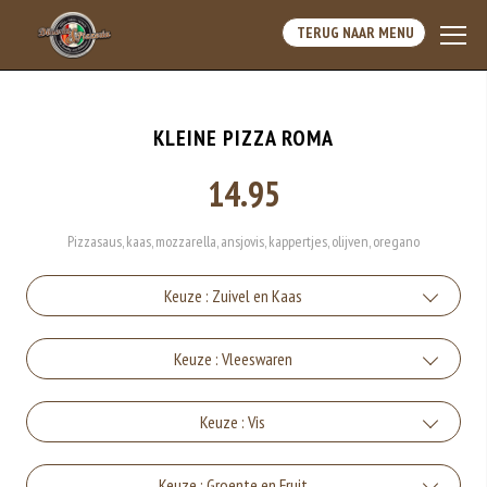
TERUG NAAR MENU
KLEINE PIZZA ROMA
14.95
Pizzasaus, kaas, mozzarella, ansjovis, kappertjes, olijven, oregano
Keuze : Zuivel en Kaas
Kaas
Keuze : Vleeswaren
+€1.50
Ham
Keuze : Vis
Mozzarella
+€1.50
+€1.50
Tonijn
Keuze : Groente en Fruit