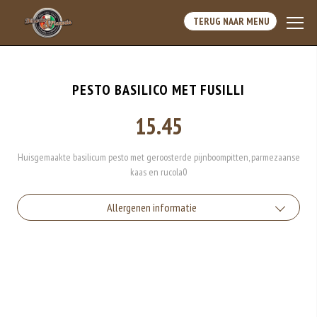
TERUG NAAR MENU
PESTO BASILICO MET FUSILLI
15.45
Huisgemaakte basilicum pesto met geroosterde pijnboompitten, parmezaanse
kaas en rucola0
Allergenen informatie
Gluten is een eiwit dat van nature voorkomt in bepaalde granen.
Voorbeelden van glutenhoudende granen zijn tarwe, kamut, spelt, gerst en
rogge. Gluten geven elasticiteit aan de producten die van het meel gemaakt
worden. Hoe meer gluten het meel bevat, des
Soja behoort tot de peulvruchten. Sojabonen zijn rijk aan goed bruikbare
eiwitten. Soja wordt in de voedingsmiddelenindustrie veel gebruikt als
structuurverbeteraar, emulgator en als vulling.