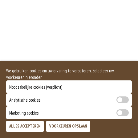
Eieren worden verwerkt in heel veel producten. Kippeneieren zijn de meest
gebruikte soorten eieren. Kippenei-eiwit kan hierbij allergische reacties
veroorzaken.
Er bestaan veel verschillende soorten noten. Noten behoren tot volwaardige
vleesvervangers. Het zijn de vruchten van bomen.
Pinda’s vallen niet onder de categorie noten, maar behoren tot de groep
peulvruchten. Een minimale hoeveelheid pinda kan bij sommige mensen
met een pinda-allergie, al tot zeer ernstige reacties leiden.
Dit is een vegetarisch gerecht.
We gebruiken cookies om uw ervaring te verbeteren. Selecteer uw
voorkeuren hieronder:
Noodzakelijke cookies (verplicht)
Analytische cookies
Marketing cookies
ALLES ACCEPTEREN
VOORKEUREN OPSLAAN
TOEVOEGEN