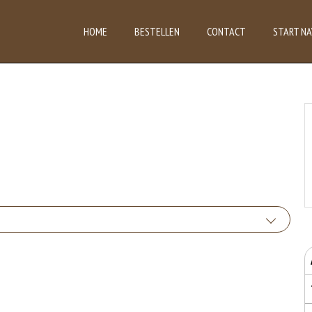
HOME
BESTELLEN
CONTACT
START NA
 van glutenhoudende granen zijn tarwe, kamut, spelt, gerst en rogge. Gluten geven
uten het meel bevat, des
bruikte soorten eieren. Kippenei-eiwit kan hierbij allergische reacties veroorzaken.