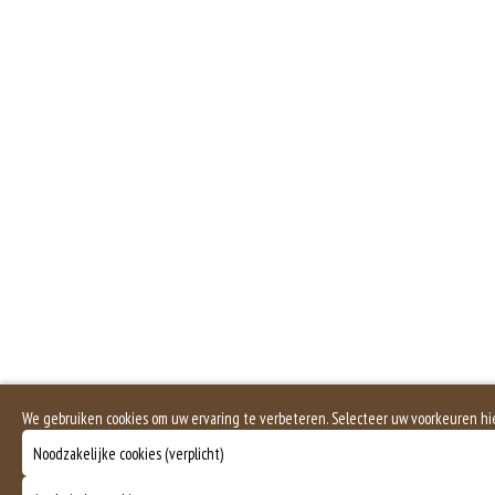
Zuivel past in een gezonde voeding. Koemelk-allergie is echter de meest voo
Dit is een vegetarisch gerecht.
We gebruiken cookies om uw ervaring te verbeteren. Selecteer uw voorkeuren hi
Noodzakelijke cookies (verplicht)