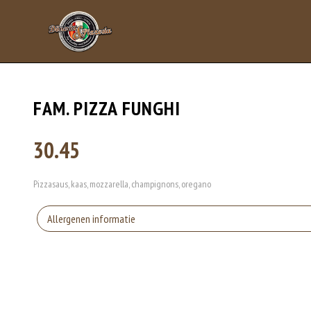
FAM. PIZZA FUNGHI
30.45
Pizzasaus, kaas, mozzarella, champignons, oregano
Allergenen informatie
Gluten is een eiwit dat van nature voorkomt in bepaalde granen. Voorbeelden
elasticiteit aan de producten die van het meel gemaakt worden. Hoe meer gl
Eieren worden verwerkt in heel veel producten. Kippeneieren zijn de meest ge