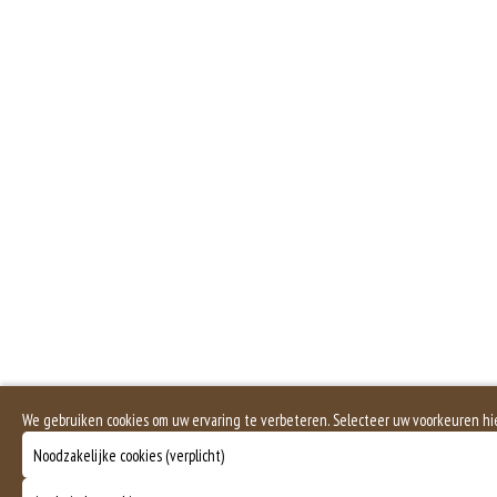
Zuivel past in een gezonde voeding. Koemelk-allergie is echter de meest voo
Dit is een vegetarisch gerecht.
We gebruiken cookies om uw ervaring te verbeteren. Selecteer uw voorkeuren hi
Noodzakelijke cookies (verplicht)