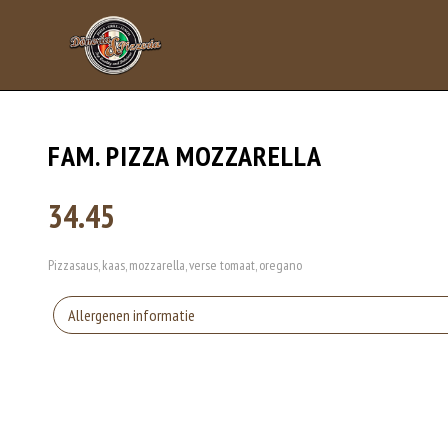
FAM. PIZZA MOZZARELLA
34.45
Pizzasaus, kaas, mozzarella, verse tomaat, oregano
Allergenen informatie
Gluten is een eiwit dat van nature voorkomt in bepaalde granen. Voorbeelden
elasticiteit aan de producten die van het meel gemaakt worden. Hoe meer gl
Eieren worden verwerkt in heel veel producten. Kippeneieren zijn de meest ge