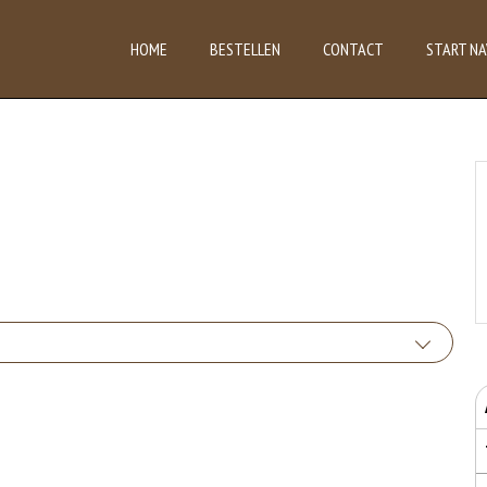
HOME
BESTELLEN
CONTACT
START NA
 van glutenhoudende granen zijn tarwe, kamut, spelt, gerst en rogge. Gluten geven
uten het meel bevat, des
bruikte soorten eieren. Kippenei-eiwit kan hierbij allergische reacties veroorzaken.