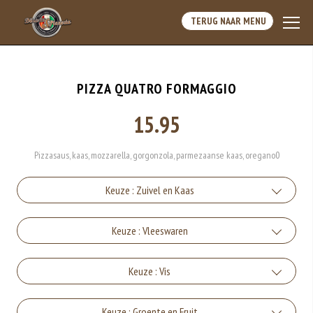
TERUG NAAR MENU
PIZZA QUATRO FORMAGGIO
15.95
Pizzasaus, kaas, mozzarella, gorgonzola, parmezaanse kaas, oregano0
Keuze : Zuivel en Kaas
Kaas
Keuze : Vleeswaren
+€1.50
Ham
Keuze : Vis
Mozzarella
+€1.50
+€1.50
Tonijn
Keuze : Groente en Fruit