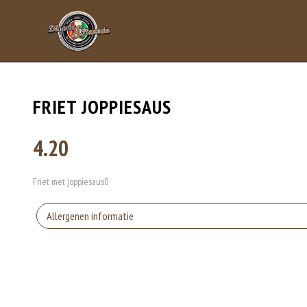
FRIET JOPPIESAUS
4.20
Friet met joppiesaus0
Allergenen informatie
Gluten is een eiwit dat van nature voorkomt in bepaalde granen. Voorbeelden
elasticiteit aan de producten die van het meel gemaakt worden. Hoe meer gl
Eieren worden verwerkt in heel veel producten. Kippeneieren zijn de meest ge