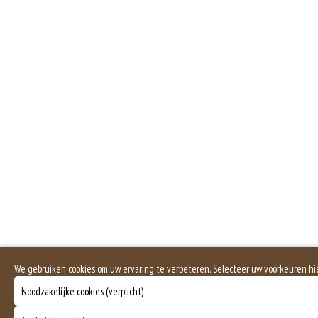
Schaaldieren, zoals krab en garnalen, behoren niet tot de vissen. Wie een scha
Selderij is een groente die deel uitmaakt van de schermbloemenfamilie. Allerg
Mosterd wordt onder andere gemaakt uit mosterdzaden. Mosterdzaad wordt v
We gebruiken cookies om uw ervaring te verbeteren. Selecteer uw voorkeuren hi
Noodzakelijke cookies (verplicht)