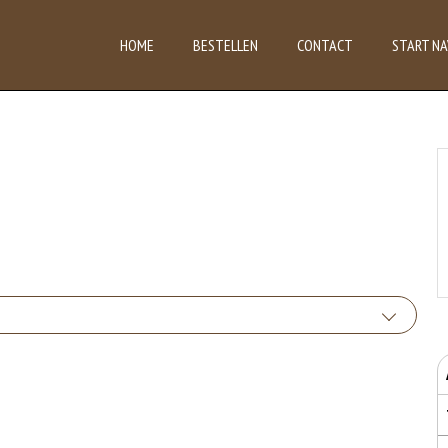
HOME
BESTELLEN
CONTACT
START NA
 van glutenhoudende granen zijn tarwe, kamut, spelt, gerst en rogge. Gluten geven
uten het meel bevat, des
bruikte soorten eieren. Kippenei-eiwit kan hierbij allergische reacties veroorzaken.