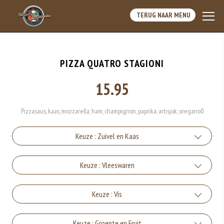
TERUG NAAR MENU
PIZZA QUATRO STAGIONI
15.95
Pizzasaus, kaas, mozzarella, ham, champignon, paprika, artisjok, oregano0
Keuze : Zuivel en Kaas
Kaas
Keuze : Vleeswaren
+€1.50
Ham
Keuze : Vis
Mozzarella
+€1.50
+€1.50
Tonijn
Keuze : Groente en Fruit