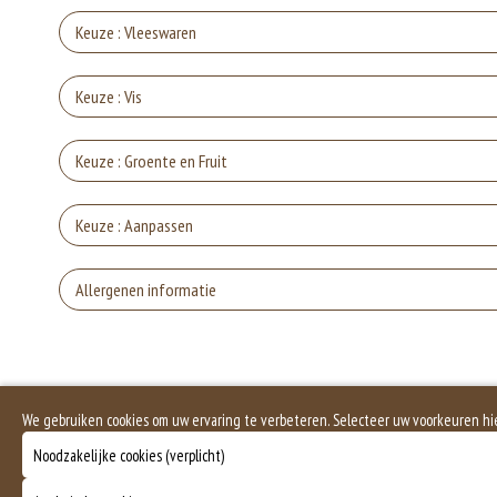
Keuze : Vleeswaren
Keuze : Vis
Mo
Keuze : Groente en Fruit
Go
Cha
Keuze : Aanpassen
Ze
F
Zo
Allergenen informatie
A
Sucuk ( Turk
Parme
Gluten is een eiwit dat van nature voorkomt in bepaalde granen. Voorbeelden
Zonder
elasticiteit aan de producten die van het meel gemaakt worden. Hoe meer gl
S
Soja behoort tot de peulvruchten. Sojabonen zijn rijk aan goed bruikbare eiwi
We gebruiken cookies om uw ervaring te verbeteren. Selecteer uw voorkeuren hi
emulgator en als vulling.
Zond
Ka
Noodzakelijke cookies (verplicht)
Eieren worden verwerkt in heel veel producten. Kippeneieren zijn de meest ge