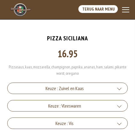
TERUG NAAR MENU
PIZZA SICILIANA
16.95
Pizzasaus, kaas, mozzarella, champignon, paprika, ananas, ham, salami, pikante
worst, oregano
Keuze : Zuivel en Kaas
Kaas
Keuze : Vleeswaren
+€1.50
Ham
Keuze : Vis
Mozzarella
+€1.50