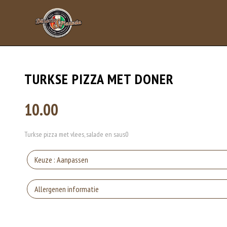
TURKSE PIZZA MET DONER
10.00
Turkse pizza met vlees, salade en saus0
Keuze : Aanpassen
Zon
Allergenen informatie
Gluten is een eiwit dat van nature voorkomt in bepaalde granen. Voorbeelden
Zo
elasticiteit aan de producten die van het meel gemaakt worden. Hoe meer gl