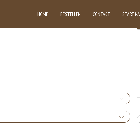
HOME
BESTELLEN
CONTACT
START NA
der salade
+€0.00
 van glutenhoudende granen zijn tarwe, kamut, spelt, gerst en rogge. Gluten geven
nder saus
uten het meel bevat, des