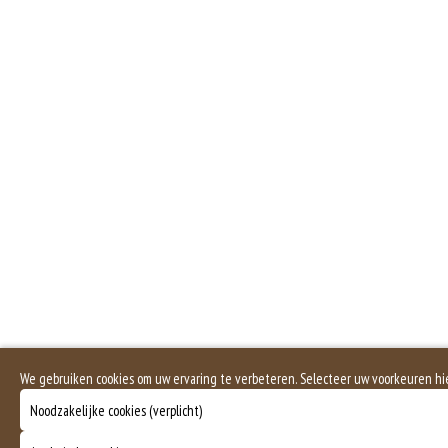
Eieren worden verwerkt in heel veel producten. Kippeneieren zijn de meest ge
Sal
Zuivel past in een gezonde voeding. Koemelk-allergie is echter de meest voo
Sa
Selderij is een groente die deel uitmaakt van de schermbloemenfamilie. Allerg
Mosterd wordt onder andere gemaakt uit mosterdzaden. Mosterdzaad wordt v
Dit product is halal
We gebruiken cookies om uw ervaring te verbeteren. Selecteer uw voorkeuren hi
Noodzakelijke cookies (verplicht)