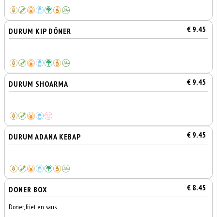
€ 9.45
DURUM KIP DÖNER
€ 9.45
DURUM SHOARMA
€ 9.45
DURUM ADANA KEBAP
€ 8.45
DONER BOX
Doner, friet en saus