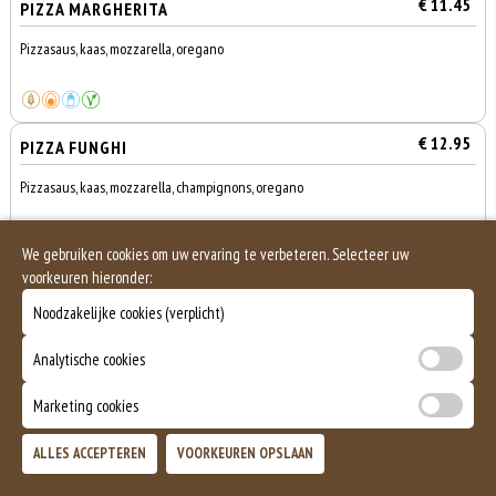
€ 11.45
PIZZA MARGHERITA
Pizzasaus, kaas, mozzarella, oregano
€ 12.95
PIZZA FUNGHI
Pizzasaus, kaas, mozzarella, champignons, oregano
We gebruiken cookies om uw ervaring te verbeteren. Selecteer uw
voorkeuren hieronder:
€ 13.45
PIZZA ANANAS
Noodzakelijke cookies (verplicht)
Pizzasaus, kaas, mozzarella, ananas
Analytische cookies
Marketing cookies
0
€ 14.95
PIZZA CIOCERA
€ 0,00
ALLES ACCEPTEREN
VOORKEUREN OPSLAAN
Pizzasaus, kaas, mozzarella, champignons, ui, fetakaas, Spaanse
peper,oregano